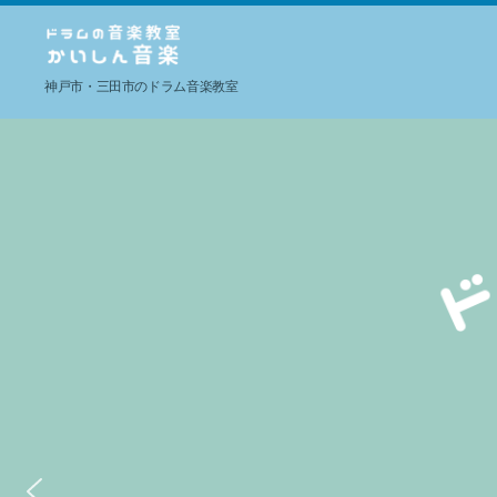
ド
神戸市・三田市のドラム音楽教室
ラ
ム
の
音
楽
教
室
か
い
し
ん
音
楽