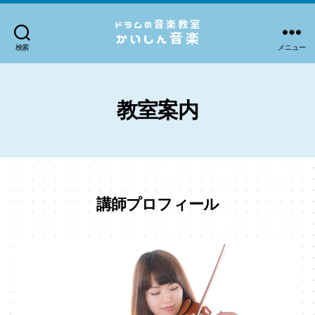
検索
メニュー
ド
ラ
ム
の
教室案内
音
楽
教
室
か
講師プロフィール
い
し
ん
音
楽